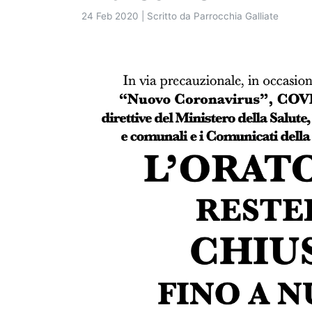
24 Feb 2020 | Scritto da Parrocchia Galliate